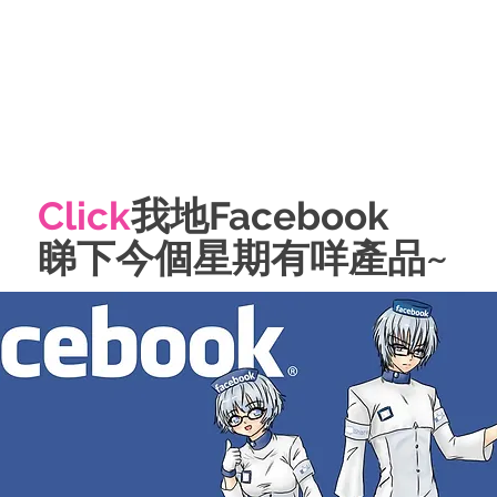
Click
我地Facebook
睇下今個星期有咩產品~